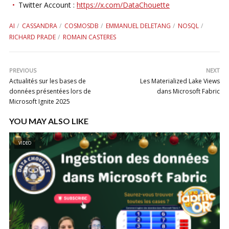
Twitter Account :
https://x.com/DataChouette
AI
CASSANDRA
COSMOSDB
EMMANUEL DELETANG
NOSQL
RICHARD PRADE
ROMAIN CASTERES
PREVIOUS
NEXT
Actualités sur les bases de
Les Materialized Lake Views
données présentées lors de
dans Microsoft Fabric
Microsoft Ignite 2025
YOU MAY ALSO LIKE
VIDEO