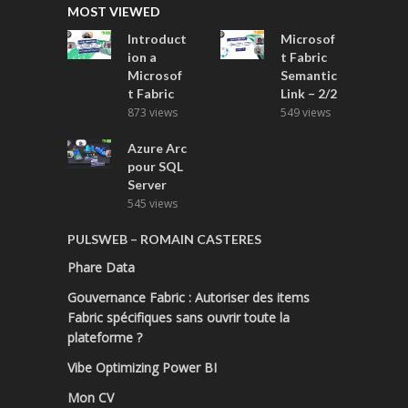
MOST VIEWED
Introduct
Microsof
ion a
t Fabric
Microsof
Semantic
t Fabric
Link – 2/2
873 views
549 views
Azure Arc
pour SQL
Server
545 views
PULSWEB – ROMAIN CASTERES
Phare Data
Gouvernance Fabric : Autoriser des items
Fabric spécifiques sans ouvrir toute la
plateforme ?
Vibe Optimizing Power BI
Mon CV