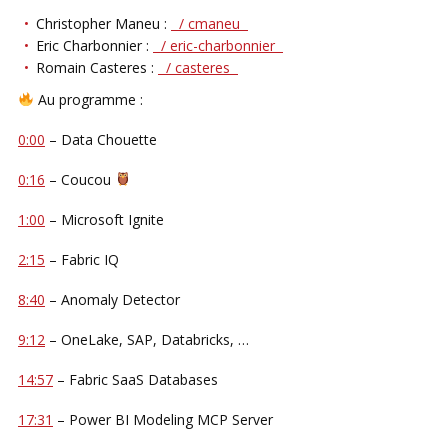
Christopher Maneu :
/ cmaneu
Eric Charbonnier :
/ eric-charbonnier
Romain Casteres :
/ casteres
Au programme :
0:00
– Data Chouette
0:16
– Coucou
1:00
– Microsoft Ignite
2:15
– Fabric IQ
8:40
– Anomaly Detector
9:12
– OneLake, SAP, Databricks, …
14:57
– Fabric SaaS Databases
17:31
– Power BI Modeling MCP Server