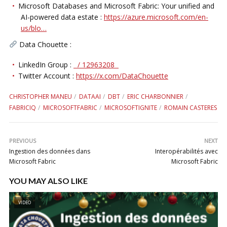
Microsoft Databases and Microsoft Fabric: Your unified and
AI-powered data estate :
https://azure.microsoft.com/en-
us/blo…
Data Chouette :
LinkedIn Group :
/ 12963208
Twitter Account :
https://x.com/DataChouette
CHRISTOPHER MANEU
DATAAI
DBT
ERIC CHARBONNIER
FABRICIQ
MICROSOFTFABRIC
MICROSOFTIGNITE
ROMAIN CASTERES
PREVIOUS
NEXT
Ingestion des données dans
Interopérabilités avec
Microsoft Fabric
Microsoft Fabric
YOU MAY ALSO LIKE
VIDEO