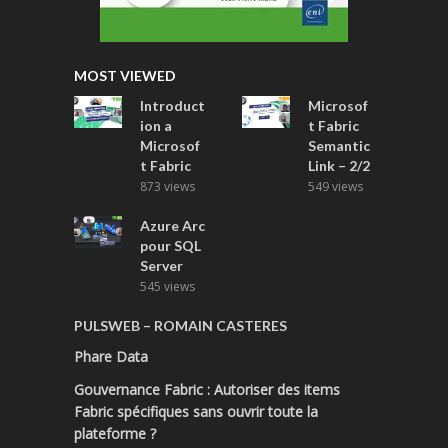
MOST VIEWED
Introduct
Microsof
ion a
t Fabric
Microsof
Semantic
t Fabric
Link – 2/2
873 views
549 views
Azure Arc
pour SQL
Server
545 views
PULSWEB – ROMAIN CASTERES
Phare Data
Gouvernance Fabric : Autoriser des items
Fabric spécifiques sans ouvrir toute la
plateforme ?