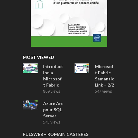
MOST VIEWED
Introduct
Microsof
ion a
t Fabric
Microsof
Semantic
t Fabric
Link – 2/2
869 views
547 views
Azure Arc
pour SQL
Server
545 views
PULSWEB – ROMAIN CASTERES