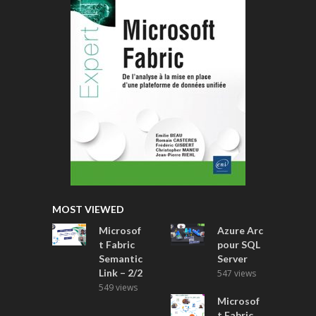
MOST VIEWED
Microsof
Azure Arc
t Fabric
pour SQL
Semantic
Server
Link – 2/2
547 views
549 views
Microsof
t Fabric