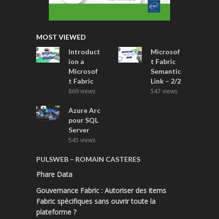
MOST VIEWED
Introduct
Microsof
ion a
t Fabric
Microsof
Semantic
t Fabric
Link – 2/2
869 views
547 views
Azure Arc
pour SQL
Server
545 views
PULSWEB – ROMAIN CASTERES
Phare Data
Gouvernance Fabric : Autoriser des items
Fabric spécifiques sans ouvrir toute la
plateforme ?