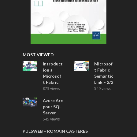
MOST VIEWED
Introduct
Microsof
ion a
t Fabric
Microsof
Semantic
t Fabric
Link – 2/2
873 views
549 views
Azure Arc
pour SQL
Server
545 views
PULSWEB – ROMAIN CASTERES