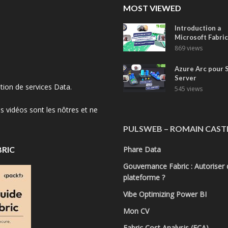
MOST VIEWED
Introduction a
Microsoft Fabric
869 views
Azure Arc pour 
Server
tion de services Data.
545 views
s vidéos sont les nôtres et ne
PULSWEB – ROMAIN CAST
BRIC
Phare Data
Gouvernance Fabric : Autoriser d
plateforme ?
Vibe Optimizing Power BI
Mon CV
Fabric Cost Analysis (FCA)