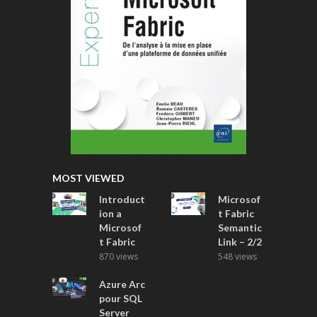
MOST VIEWED
Introduct
Microsof
ion a
t Fabric
Microsof
Semantic
t Fabric
Link – 2/2
870 views
548 views
Azure Arc
pour SQL
Server