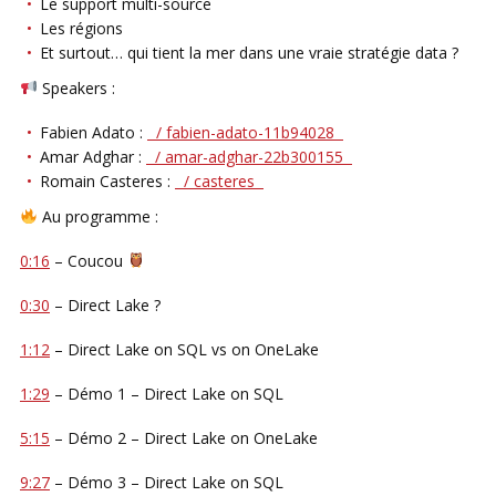
Le support multi-source
Les régions
Et surtout… qui tient la mer dans une vraie stratégie data ?
Speakers :
Fabien Adato :
/ fabien-adato-11b94028
Amar Adghar :
/ amar-adghar-22b300155
Romain Casteres :
/ casteres
Au programme :
0:16
– Coucou
0:30
– Direct Lake ?
1:12
– Direct Lake on SQL vs on OneLake
1:29
– Démo 1 – Direct Lake on SQL
5:15
– Démo 2 – Direct Lake on OneLake
9:27
– Démo 3 – Direct Lake on SQL